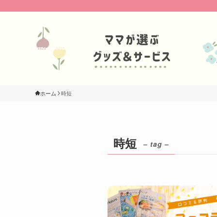
ホーム
時短
時短
– tag –