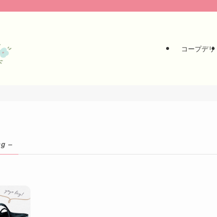
コープデリ
ag –