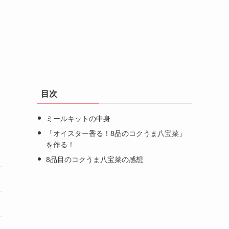
目次
ミールキットの中身
「オイスター香る！8品のコクうま八宝菜」
を作る！
8品目のコクうま八宝菜の感想