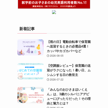
新着記事
【雨の日】電動自転車で保育園
へ送迎するときの必需品4選！
カッパやカゴカバーなど
2026-08-05
【空調服レビュー】保育園の送
迎がラクになった！暑い日、ム
シムシする日の救世主
2026-07-22
「みんなのおひさまほいくえ
ん」は、3歳のシルバニアデビ
ューにぴったりだった！その理
由と魅力とは？
2026-07-08