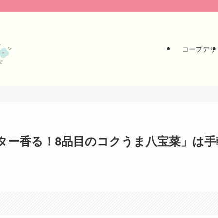
コープデリ
ター香る！8品目のコクうま八宝菜」は手